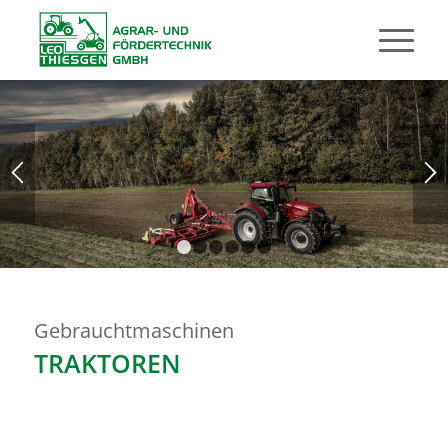
1
2
3
4
5
6
Gebrauchtmaschinen
TRAKTOREN