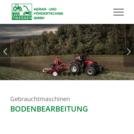
1
2
3
4
5
6
Gebrauchtmaschinen
BODENBEARBEITUNG