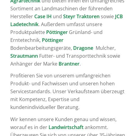
Agrartechnik
und bieten Ihnen ein umfangreiches
Sortiment an Landmaschinen der führenden
Hersteller
Case IH
und
Steyr Traktoren
sowie
JCB
Ladetechnik
. Außerdem umfasst unsere
Produktpalette
Pöttinger
Grünland- und
Erntetechnik,
Pöttinger
Bodenbearbeitungsgeräte,
Dragone
Mulcher,
Strautmann
Futter- und Transporttechnik sowie
Anhänger der Marke
Brantner
.
Profitieren Sie von unserem umfangreichen
Produkt- und Fachwissen und unseren hohen
Servicestandards. Unser Verkaufsteam überzeugt
mit Kompetenz, Expertise und
kundenindividueller Beratung.
Wir kennen unsere Kunden genau und wissen,
worauf es in der
Landwirtschaft
ankommt.
Überzeugen Sie sich von unserer über 35-jährigen