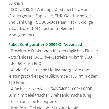
50 km/h)
– ISOBUS Kl. 3 – Anbaugerät steuert Traktor
(Steuergeräte, Zapfwelle, EHR, Geschwindigkeit
und Lenkung), ISOBUS-Dose am Heck, 9-polige
InCab-Dose, TIM (Tractor Implement
Management)
Paket Konfiguration X0994XX-Advanced
– Erweiterte Funktionen für den täglichen Einsatz.
– Stufenloses CVXDrive-Getriebe 40 km/h ECO
oder 50 km/h ECO
– 4 oder 5 elektrische Hecksteuergeräte und
leistungsstarke Hydraulikpumpe (150 l/min oder
170 l/min)
– 4-fach-Heckzapfwelle 540/540E/1.000/1.000E
U/min mit elektrischer Drehzahlumschaltung
– Elektronische Parksperre
– Komfort-, Deluxe- oder Luxury-Kabine