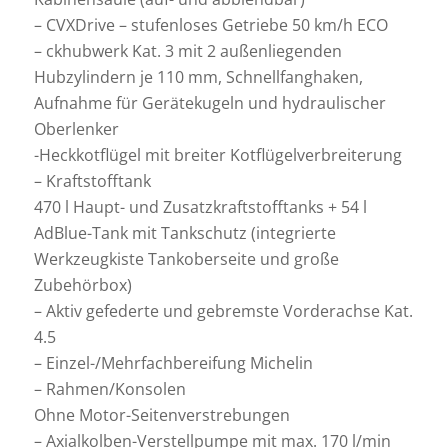
– CVXDrive – stufenloses Getriebe 50 km/h ECO
– ckhubwerk Kat. 3 mit 2 außenliegenden
Hubzylindern je 110 mm, Schnellfanghaken,
Aufnahme für Gerätekugeln und hydraulischer
Oberlenker
-Heckkotflügel mit breiter Kotflügelverbreiterung
– Kraftstofftank
470 l Haupt- und Zusatzkraftstofftanks + 54 l
AdBlue-Tank mit Tankschutz (integrierte
Werkzeugkiste Tankoberseite und große
Zubehörbox)
– Aktiv gefederte und gebremste Vorderachse Kat.
4.5
– Einzel-/Mehrfachbereifung Michelin
– Rahmen/Konsolen
Ohne Motor-Seitenverstrebungen
– Axialkolben-Verstellpumpe mit max. 170 l/min