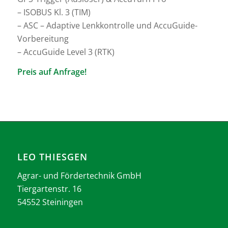
– ISOBUS Kl. 3 (TIM)
– ASC – Adaptive Lenkkontrolle und AccuGuide-
Vorbereitung
– AccuGuide Level 3 (RTK)
Preis auf Anfrage!
LEO THIESGEN
Agrar- und Fördertechnik GmbH
Tiergartenstr. 16
54552 Steiningen