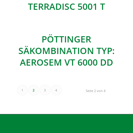
TERRADISC 5001 T
PÖTTINGER
SÄKOMBINATION TYP:
AEROSEM VT 6000 DD
1
2
3
4
Seite 2 von 4