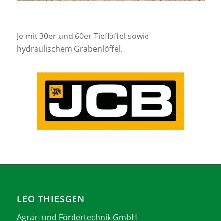
Je mit 30er und 60er Tieflöffel sowie
hydraulischem Grabenlöffel.
LEO THIESGEN
Agrar- und Fördertechnik GmbH