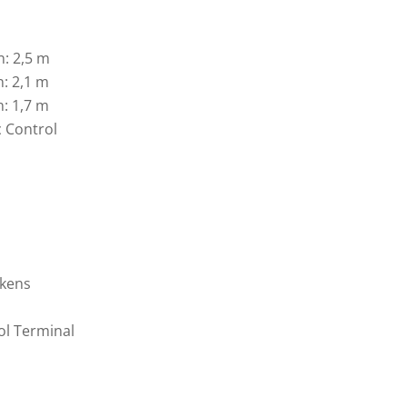
: 2,5 m
: 2,1 m
: 1,7 m
 Control
lkens
ol Terminal